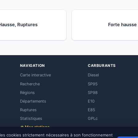
 Hausse, Ruptures
Forte hausse 
NAVIGATION
CARBURANTS
Carte interactive
Diesel
Recherche
SP95
Régions
SP98
Départements
E10
Ruptures
E85
Statistiques
GPLc
★ Mes stations
e des cookies strictement nécessaires à son fonctionnement
⬡ Intégrer un widget