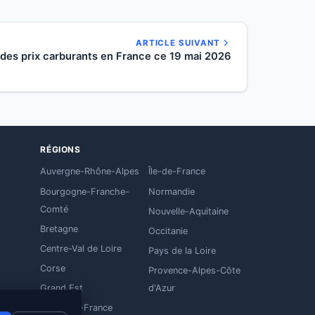
ARTICLE SUIVANT
des prix carburants en France ce 19 mai 2026
RÉGIONS
Auvergne-Rhône-Alpes
Île-de-France
Bourgogne-Franche-
Normandie
Comté
Nouvelle-Aquitaine
Bretagne
Occitanie
Centre-Val de Loire
Pays de la Loire
Corse
Provence-Alpes-Côte
Grand Est
d'Azur
Hauts-de-France