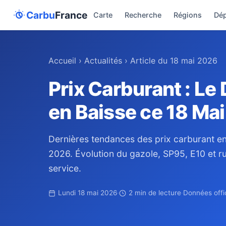
Carbu
France
Carte
Recherche
Régions
Dé
Accueil
›
Actualités
›
Article du 18 mai 2026
Prix Carburant : Le 
en Baisse ce 18 Ma
Dernières tendances des prix carburant en
2026. Évolution du gazole, SP95, E10 et ru
service.
Lundi 18 mai 2026
·
2 min de lecture
·
Données offic