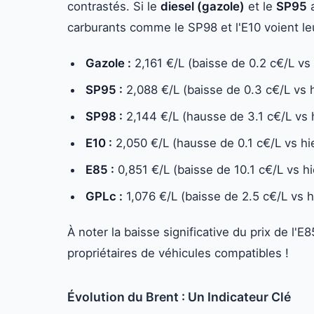
contrastés. Si le
diesel (gazole)
et le
SP95
a
carburants comme le SP98 et l'E10 voient leur
Gazole :
2,161 €/L (baisse de 0.2 c€/L vs 
SP95 :
2,088 €/L (baisse de 0.3 c€/L vs h
SP98 :
2,144 €/L (hausse de 3.1 c€/L vs h
E10 :
2,050 €/L (hausse de 0.1 c€/L vs hi
E85 :
0,851 €/L (baisse de 10.1 c€/L vs hi
GPLc :
1,076 €/L (baisse de 2.5 c€/L vs h
À noter la baisse significative du prix de l'
propriétaires de véhicules compatibles !
Évolution du Brent : Un Indicateur Clé