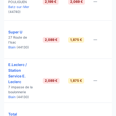
—
2,199 €
2,069 €
POULIGUEN
Batz-sur-Mer
(44740)
Super U
27 Route de
—
2,089 €
1,875 €
l'Isac
Blain
(44130)
E.Leclerc /
Station
Service E.
—
2,089 €
1,875 €
Leclerc
7 impasse de la
boulonnerie
Blain
(44130)
Total