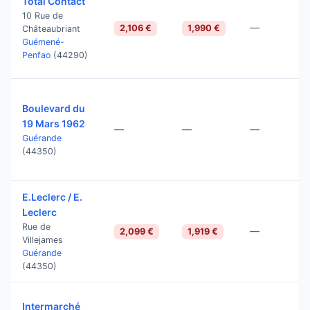
Total Contact
10 Rue de
—
2,106 €
1,990 €
Châteaubriant
Guémené-
Penfao
(44290)
Boulevard du
19 Mars 1962
—
—
—
Guérande
(44350)
E.Leclerc / E.
Leclerc
Rue de
—
2,099 €
1,919 €
Villejames
Guérande
(44350)
Intermarché