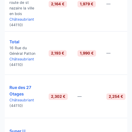
route de st
—
2,164 €
1,979 €
nazaire la ville
en bois
Châteaubriant
(44110)
Total
16 Rue du
—
2,193 €
1,990 €
Général Patton
Châteaubriant
(44110)
Rue des 27
Otages
—
2,302 €
2,254 €
Châteaubriant
(44110)
Super U