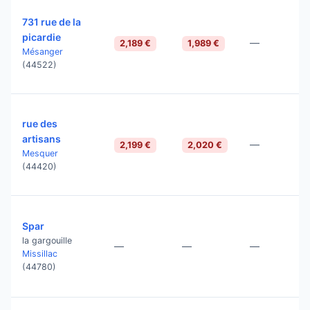
731 rue de la
picardie
—
2,189 €
1,989 €
Mésanger
(44522)
rue des
artisans
—
2,199 €
2,020 €
Mesquer
(44420)
Spar
la gargouille
—
—
—
Missillac
(44780)