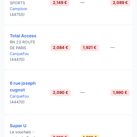
—
2,149 €
2,089 €
SPORTS
Campbon
(44750)
Total Access
RN 23 ROUTE
—
2,084 €
1,921 €
DE PARIS
Carquefou
(44470)
6 rue joseph
cugnot
—
2,090 €
1,990 €
Carquefou
(44470)
Super U
Le souchais -