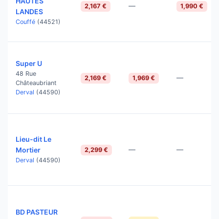
HAUTES
—
2,167 €
1,990 €
LANDES
Couffé
(44521)
Super U
48 Rue
—
2,169 €
1,969 €
Châteaubriant
Derval
(44590)
Lieu-dit Le
—
—
Mortier
2,299 €
Derval
(44590)
BD PASTEUR