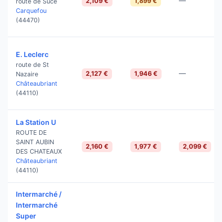
—
2,109 €
1,899 €
route de Sucé
Carquefou
(44470)
E. Leclerc
route de St
—
2,127 €
1,946 €
Nazaire
Châteaubriant
(44110)
La Station U
ROUTE DE
SAINT AUBIN
2,160 €
1,977 €
2,099 €
DES CHATEAUX
Châteaubriant
(44110)
Intermarché /
Intermarché
Super