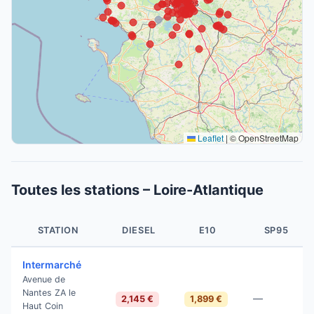
Leaflet
|
© OpenStreetMap
Toutes les stations – Loire-Atlantique
STATION
DIESEL
E10
SP95
Intermarché
Avenue de
Nantes ZA le
—
2,145 €
1,899 €
Haut Coin