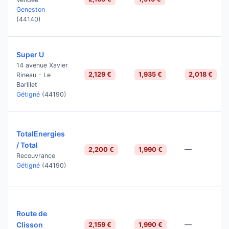
Geneston
(44140)
Super U
14 avenue Xavier
2,129 €
1,935 €
2,018 €
Rineau - Le
Barillet
Gétigné
(44190)
TotalEnergies
/ Total
—
2,200 €
1,990 €
Recouvrance
Gétigné
(44190)
Route de
—
Clisson
2,159 €
1,990 €