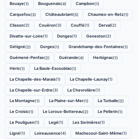
Bouaye
Bouguenais
Campbon
(1)
(4)
(1)
Carquefou
Châteaubriant
Chaumes-en-Retz
(3)
(5)
(1)
Clisson
Couëron
Couffé
Derval
(2)
(3)
(1)
(2)
Divatte-sur-Loire
Donges
Geneston
(1)
(1)
(2)
Gétigné
Gorges
Grandchamp-des-Fontaines
(2)
(1)
(1)
Guémené-Penfao
Guérande
Herbignac
(2)
(4)
(1)
Héric
La Baule-Escoublac
(1)
(1)
La Chapelle-des-Marais
La Chapelle-Launay
(1)
(1)
La Chapelle-sur-Erdre
La Chevrolière
(3)
(1)
La Montagne
La Plaine-sur-Mer
La Turballe
(1)
(1)
(2)
Le Croisic
Le Loroux-Bottereau
Le Pellerin
(1)
(2)
(1)
Le Pouliguen
Legé
Les Sorinières
(1)
(1)
(1)
Ligné
Loireauxence
Machecoul-Saint-Même
(1)
(4)
(1)