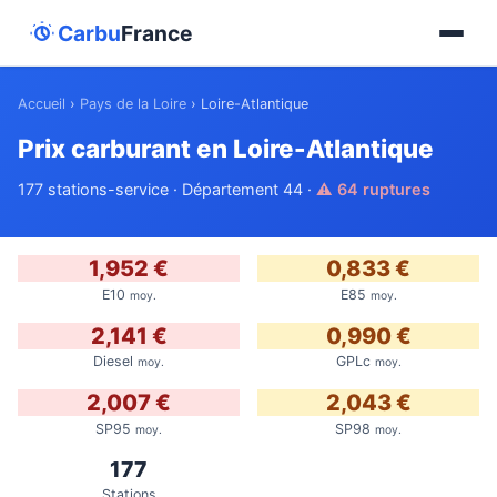
Carbu
France
Accueil
›
Pays de la Loire
›
Loire-Atlantique
Prix carburant en Loire-Atlantique
177 stations-service · Département 44 ·
⚠ 64 ruptures
1,952 €
0,833 €
E10
E85
moy.
moy.
2,141 €
0,990 €
Diesel
GPLc
moy.
moy.
2,007 €
2,043 €
SP95
SP98
moy.
moy.
177
Stations