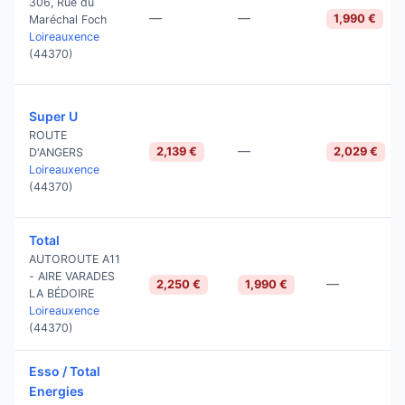
306, Rue du
—
—
1,990 €
Maréchal Foch
Loireauxence
(44370)
Super U
ROUTE
—
2,139 €
2,029 €
D'ANGERS
Loireauxence
(44370)
Total
AUTOROUTE A11
- AIRE VARADES
—
2,250 €
1,990 €
LA BÉDOIRE
Loireauxence
(44370)
Esso / Total
Energies