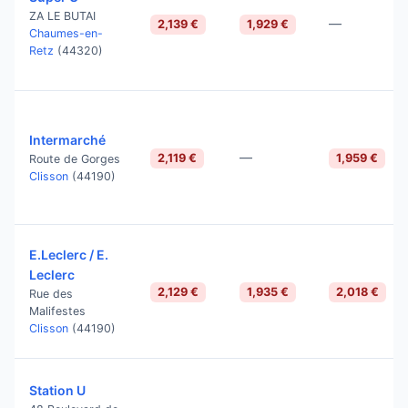
ZA LE BUTAI
—
2,139 €
1,929 €
Chaumes-en-
Retz
(44320)
Intermarché
—
2,119 €
1,959 €
Route de Gorges
Clisson
(44190)
E.Leclerc / E.
Leclerc
2,129 €
1,935 €
2,018 €
Rue des
Malifestes
Clisson
(44190)
Station U