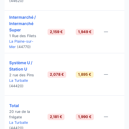
(44620)
Intermarché /
Intermarché
Super
—
2,159 €
1,949 €
1 Rue des Filets
La Plaine-sur-
Mer
(44770)
Système U /
Station U
—
2,078 €
1,895 €
2 rue des Pins
La Turballe
(44420)
Total
20 rue de la
—
2,181 €
1,990 €
frégate
La Turballe
(44420)