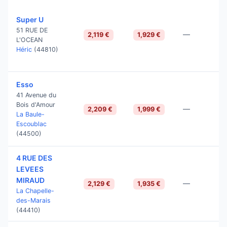
Super U
51 RUE DE
—
2,119 €
1,929 €
L'OCEAN
Héric
(44810)
Esso
41 Avenue du
Bois d'Amour
—
2,209 €
1,999 €
La Baule-
Escoublac
(44500)
4 RUE DES
LEVEES
MIRAUD
—
2,129 €
1,935 €
La Chapelle-
des-Marais
(44410)