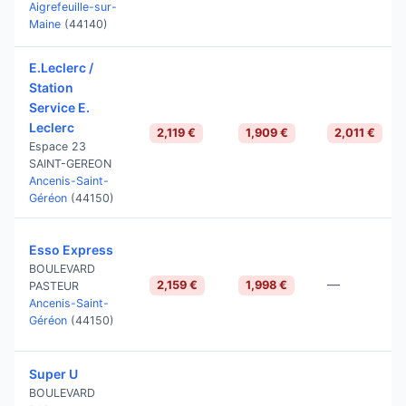
Aigrefeuille-sur-
Maine
(44140)
E.Leclerc /
Station
Service E.
Leclerc
2,119 €
1,909 €
2,011 €
Espace 23
SAINT-GEREON
Ancenis-Saint-
Géréon
(44150)
Esso Express
BOULEVARD
—
2,159 €
1,998 €
PASTEUR
Ancenis-Saint-
Géréon
(44150)
Super U
BOULEVARD