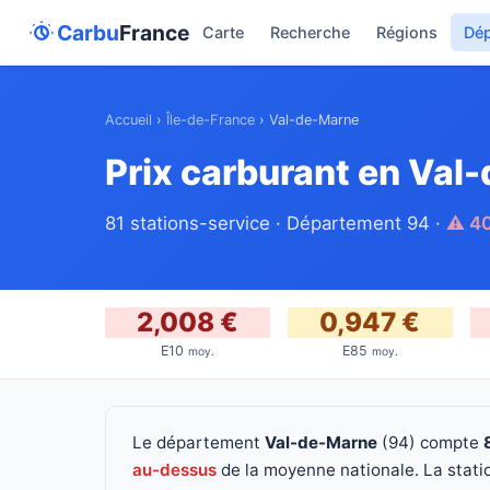
Carbu
France
Carte
Recherche
Régions
Dé
Accueil
›
Île-de-France
›
Val-de-Marne
Prix carburant en Val
81 stations-service · Département 94 ·
⚠ 40
2,008 €
0,947 €
E10
E85
moy.
moy.
Le département
Val-de-Marne
(94) compte
au-dessus
de la moyenne nationale. La stati