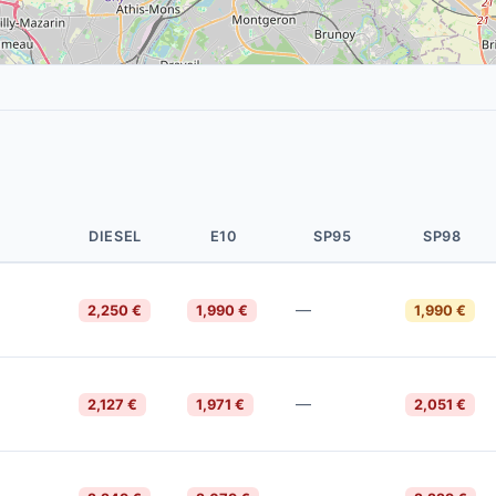
DIESEL
E10
SP95
SP98
—
2,250 €
1,990 €
1,990 €
—
2,127 €
1,971 €
2,051 €