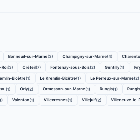
Bonneuil-sur-Marne
Champigny-sur-Marne
Charento
(3)
(4)
-Roi
Créteil
Fontenay-sous-Bois
Gentilly
Ivr
(3)
(7)
(2)
(1)
emlin-Bicêtre
Le Kremlin-Bicêtre
Le Perreux-sur-Marne
(1)
(1)
(2)
eau
Orly
Ormesson-sur-Marne
Rungis
Rungi
(1)
(2)
(1)
(1)
Valenton
Villecresnes
Villejuif
Villeneuve-le-
1)
(1)
(1)
(2)