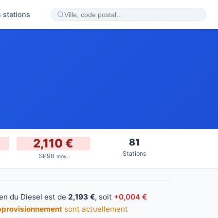
 stations
2,110 €
81
Stations
SP98
moy.
yen du Diesel est de
2,193 €
, soit
+0,004 €
pprovisionnement
sont actuellement