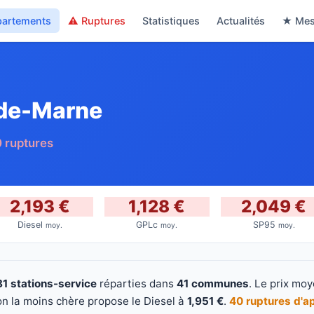
partements
⚠ Ruptures
Statistiques
Actualités
★ Mes
-de-Marne
 ruptures
2,193 €
1,128 €
2,049 €
Diesel
GPLc
SP95
moy.
moy.
moy.
81 stations-service
réparties dans
41 communes
. Le prix mo
on la moins chère propose le Diesel à
1,951 €
.
40 ruptures d'a