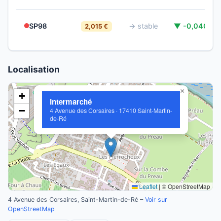
SP98
→ stable
▼ -0,040 €
2,015 €
Localisation
×
+
Intermarché
−
4 Avenue des Corsaires · 17410 Saint-Martin-
de-Ré
Leaflet
|
© OpenStreetMap
4 Avenue des Corsaires, Saint-Martin-de-Ré –
Voir sur
OpenStreetMap