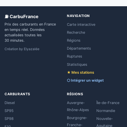
⛽ CarbuFrance
NAVIGATION
Prix des carburants en France
Carte interactive
en temps réel. Données
Recherche
actualisées toutes les
Régions
30 minutes.
Départements
Création by
Elyazalée
Ruptures
Statistiques
★ Mes stations
⬡ Intégrer un widget
CARBURANTS
RÉGIONS
Diesel
Auvergne-
Île-de-France
Rhône-Alpes
SP95
Normandie
Bourgogne-
SP98
Nouvelle-
Franche-
Aquitaine
E10