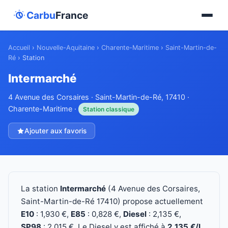
Carbu
France
Accueil
›
Nouvelle-Aquitaine
›
Charente-Maritime
›
Saint-Martin-de-
Ré
›
Station
Intermarché
4 Avenue des Corsaires · Saint-Martin-de-Ré, 17410 ·
Charente-Maritime ·
Station classique
Ajouter aux favoris
La station
Intermarché
(4 Avenue des Corsaires,
Saint-Martin-de-Ré 17410) propose actuellement
E10
: 1,930 €,
E85
: 0,828 €,
Diesel
: 2,135 €,
SP98
: 2,015 €. Le Diesel y est affiché à
2,135 €/L
,