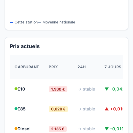
Cette station
Moyenne nationale
Prix actuels
CARBURANT
PRIX
24H
7 JOURS
E10
→ stable
▼ -0,042 €
1,930 €
E85
→ stable
▲ +0,010 €
0,828 €
Diesel
→ stable
▼ -0,019 €
2,135 €