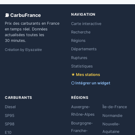
⛽ CarbuFrance
NAVIGATION
Prix des carburants en France
Carte interactive
en temps réel. Données
Recherche
actualisées toutes les
Régions
30 minutes.
Départements
Création by
Elyazalée
Ruptures
Statistiques
★ Mes stations
⬡ Intégrer un widget
CARBURANTS
RÉGIONS
Diesel
Auvergne-
Île-de-France
Rhône-Alpes
SP95
Normandie
Bourgogne-
SP98
Nouvelle-
Franche-
Aquitaine
E10