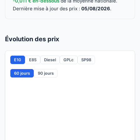
-0,011 € en-dessous
de la moyenne nationale.
Dernière mise à jour des prix :
05/08/2026
.
Évolution des prix
E10
E85
Diesel
GPLc
SP98
60 jours
90 jours