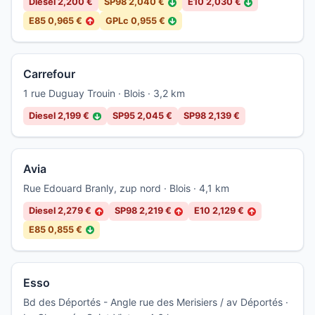
Diesel 2,200 €
SP98 2,040 €
E10 2,030 €
↓
↓
E85 0,965 €
GPLc 0,955 €
↑
↓
Carrefour
1 rue Duguay Trouin · Blois · 3,2 km
Diesel 2,199 €
SP95 2,045 €
SP98 2,139 €
↓
Avia
Rue Edouard Branly, zup nord · Blois · 4,1 km
Diesel 2,279 €
SP98 2,219 €
E10 2,129 €
↑
↑
↑
E85 0,855 €
↓
Esso
Bd des Déportés - Angle rue des Merisiers / av Déportés ·