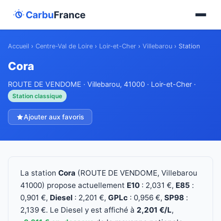
Carbu
France
Accueil
›
Centre-Val de Loire
›
Loir-et-Cher
›
Villebarou
›
Station
Cora
ROUTE DE VENDOME · Villebarou, 41000 · Loir-et-Cher ·
Station classique
Ajouter aux favoris
La station
Cora
(ROUTE DE VENDOME, Villebarou
41000) propose actuellement
E10
: 2,031 €,
E85
:
0,901 €,
Diesel
: 2,201 €,
GPLc
: 0,956 €,
SP98
:
2,139 €. Le Diesel y est affiché à
2,201 €/L
,