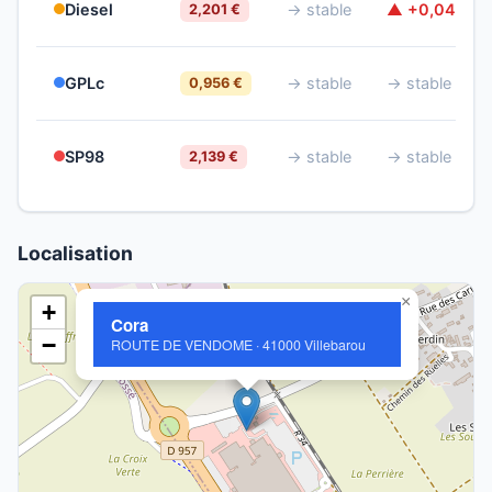
Diesel
→ stable
▲ +0,040 €
2,201 €
GPLc
→ stable
→ stable
0,956 €
SP98
→ stable
→ stable
2,139 €
Localisation
×
+
Cora
−
ROUTE DE VENDOME · 41000 Villebarou