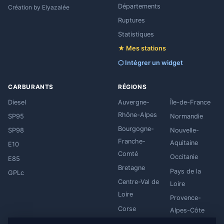
Départements
Création by
Elyazalée
Ruptures
Statistiques
★ Mes stations
⬡ Intégrer un widget
CARBURANTS
RÉGIONS
Diesel
Auvergne-
Île-de-France
Rhône-Alpes
SP95
Normandie
Bourgogne-
SP98
Nouvelle-
Franche-
Aquitaine
E10
Comté
Occitanie
E85
Bretagne
Pays de la
GPLc
Centre-Val de
Loire
Loire
Provence-
Corse
Alpes-Côte
Grand Est
d'Azur