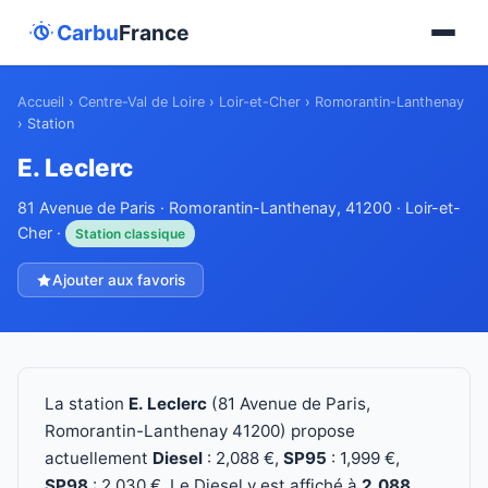
Carbu
France
Accueil
›
Centre-Val de Loire
›
Loir-et-Cher
›
Romorantin-Lanthenay
›
Station
E. Leclerc
81 Avenue de Paris · Romorantin-Lanthenay, 41200 · Loir-et-
Cher ·
Station classique
Ajouter aux favoris
La station
E. Leclerc
(81 Avenue de Paris,
Romorantin-Lanthenay 41200) propose
actuellement
Diesel
: 2,088 €,
SP95
: 1,999 €,
SP98
: 2,030 €. Le Diesel y est affiché à
2,088