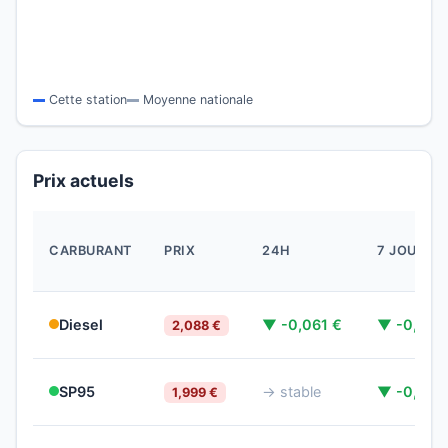
Cette station
Moyenne nationale
Prix actuels
CARBURANT
PRIX
24H
7 JOURS
Diesel
▼ -0,061 €
▼ -0,081
2,088 €
SP95
→ stable
▼ -0,070
1,999 €