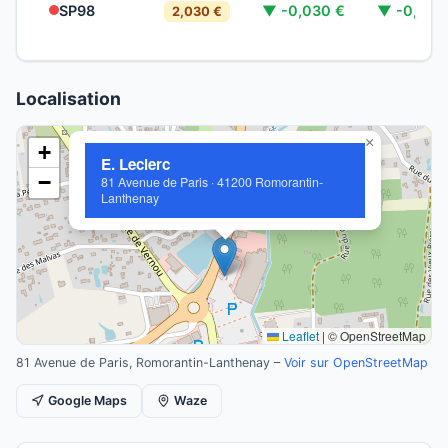
SP98
▼ -0,030 €
▼ -0,089
2,030 €
Localisation
×
+
E. Leclerc
−
81 Avenue de Paris · 41200 Romorantin-
Lanthenay
Leaflet
|
© OpenStreetMap
81 Avenue de Paris, Romorantin-Lanthenay –
Voir sur OpenStreetMap
Google Maps
Waze