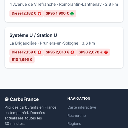
4 Avenue de Villefranche · Romorantin-Lanthenay · 2,8 km
Diesel 2,182 €
SP95 1,990 €
↑
↓
Système U / Station U
La Brigaudière · Pruniers-en-Sologne · 3,6 km
Diesel 2,159 €
SP95 2,010 €
SP98 2,070 €
↑
↑
↑
E10 1,995 €
⛽ CarbuFrance
NAVIGATION
Prix des carburants en France
Carte interactive
en temps réel. Données
Recherche
actualisées toutes les
Régions
30 minutes.