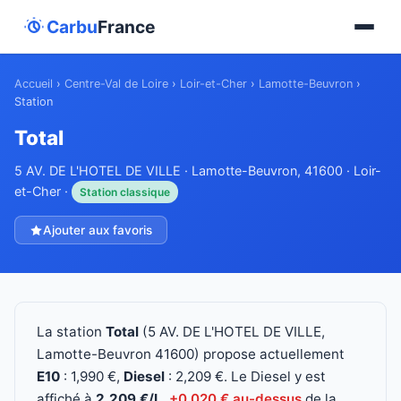
Carbu
France
Accueil
›
Centre-Val de Loire
›
Loir-et-Cher
›
Lamotte-Beuvron
›
Station
Total
5 AV. DE L'HOTEL DE VILLE · Lamotte-Beuvron, 41600 · Loir-
et-Cher ·
Station classique
Ajouter aux favoris
La station
Total
(5 AV. DE L'HOTEL DE VILLE,
Lamotte-Beuvron 41600) propose actuellement
E10
: 1,990 €,
Diesel
: 2,209 €. Le Diesel y est
affiché à
2,209 €/L
,
+0,020 € au-dessus
de la