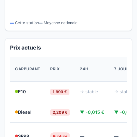
Cette station
Moyenne nationale
Prix actuels
CARBURANT
PRIX
24H
7 JOURS
E10
→ stable
→ stable
1,990 €
Diesel
▼ -0,015 €
▼ -0,041 
2,209 €
SP98
—
—
Rupture