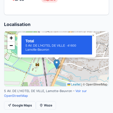
Localisation
×
+
Total
−
5 AV. DE L'HOTEL DE VILLE · 41600
Lamotte-Beuvron
Leaflet
|
© OpenStreetMap
5 AV. DE L'HOTEL DE VILLE, Lamotte-Beuvron –
Voir sur
OpenStreetMap
Google Maps
Waze