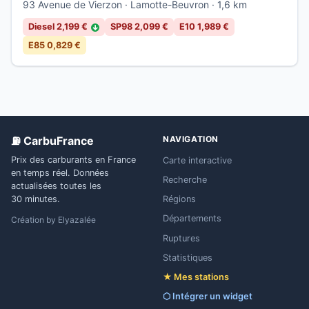
93 Avenue de Vierzon · Lamotte-Beuvron · 1,6 km
Diesel 2,199 €
SP98 2,099 €
E10 1,989 €
↓
E85 0,829 €
⛽ CarbuFrance
NAVIGATION
Prix des carburants en France
Carte interactive
en temps réel. Données
Recherche
actualisées toutes les
Régions
30 minutes.
Départements
Création by
Elyazalée
Ruptures
Statistiques
★ Mes stations
⬡ Intégrer un widget