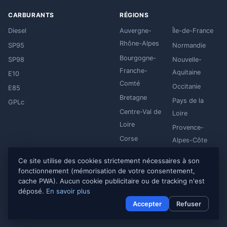
CARBURANTS
RÉGIONS
Diesel
Auvergne-
Île-de-France
Rhône-Alpes
SP95
Normandie
Bourgogne-
SP98
Nouvelle-
Franche-
Aquitaine
E10
Comté
Occitanie
E85
Bretagne
Pays de la
GPLc
Centre-Val de
Loire
Loire
Provence-
Corse
Alpes-Côte
Grand Est
d'Azur
Ce site utilise des cookies strictement nécessaires à son
Hauts-de-
fonctionnement (mémorisation de votre consentement,
France
cache PWA). Aucun cookie publicitaire ou de tracking n'est
déposé.
En savoir plus
Accepter
Refuser
© 2026 CarbuFrance
Mentions légales
·
Politique de confidentialité
Dernière mise à jour : 08/08/2026 05:30