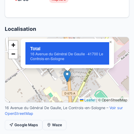
Localisation
×
+
Total
−
16 Avenue du Général De Gaulle · 41700 Le
Controis-en-Sologne
Leaflet
|
© OpenStreetMap
16 Avenue du Général De Gaulle, Le Controis-en-Sologne –
Voir sur
OpenStreetMap
Google Maps
Waze