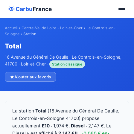
Carbu
France
Accueil
›
Centre-Val de Loire
›
Loir-et-Cher
›
Le Controis-en-
Sologne
›
Station
Total
16 Avenue du Général De Gaulle · Le Controis-en-Sologne,
41700 · Loir-et-Cher ·
Station classique
Ajouter aux favoris
La station
Total
(16 Avenue du Général De Gaulle,
Le Controis-en-Sologne 41700) propose
actuellement
E10
: 1,974 €,
Diesel
: 2,147 €. Le
Diesel y est affiché à
2,147 €/L
,
-0,060 € en-