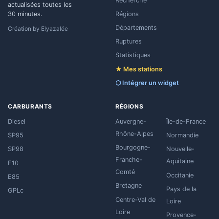
Recherche
actualisées toutes les
Régions
30 minutes.
Départements
Création by
Elyazalée
Ruptures
Statistiques
★ Mes stations
⬡ Intégrer un widget
CARBURANTS
RÉGIONS
Diesel
Auvergne-
Île-de-France
Rhône-Alpes
SP95
Normandie
Bourgogne-
SP98
Nouvelle-
Franche-
Aquitaine
E10
Comté
Occitanie
E85
Bretagne
Pays de la
GPLc
Centre-Val de
Loire
Loire
Provence-