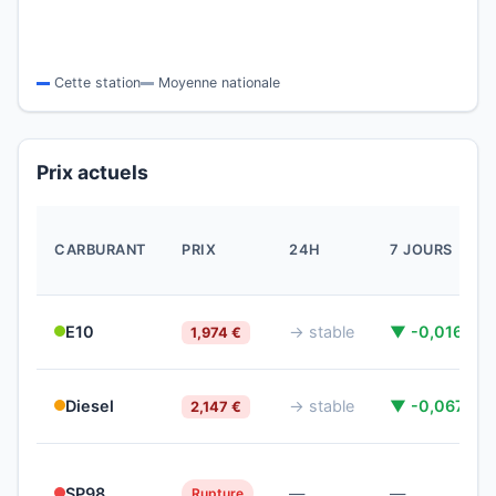
Cette station
Moyenne nationale
Prix actuels
CARBURANT
PRIX
24H
7 JOURS
E10
→ stable
▼ -0,016 €
1,974 €
Diesel
→ stable
▼ -0,067 €
2,147 €
SP98
—
—
Rupture