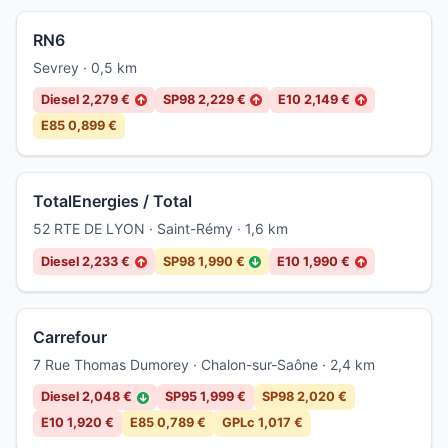
RN6
Sevrey · 0,5 km
Diesel 2,279 €
SP98 2,229 €
E10 2,149 €
↑
↑
↑
E85 0,899 €
TotalEnergies / Total
52 RTE DE LYON · Saint-Rémy · 1,6 km
Diesel 2,233 €
SP98 1,990 €
E10 1,990 €
↑
↓
↑
Carrefour
7 Rue Thomas Dumorey · Chalon-sur-Saône · 2,4 km
Diesel 2,048 €
SP95 1,999 €
SP98 2,020 €
↓
E10 1,920 €
E85 0,789 €
GPLc 1,017 €