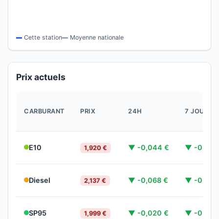
Cette station
Moyenne nationale
Prix actuels
CARBURANT
PRIX
24H
7 JOURS
E10
▼ -0,044 €
▼ -0,075
1,920 €
Diesel
▼ -0,068 €
▼ -0,055
2,137 €
SP95
▼ -0,020 €
▼ -0,045
1,999 €