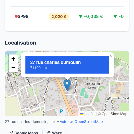
SP98
▼ -0,038 €
▼ -0,046
2,020 €
Localisation
×
+
27 rue charles dumoulin
−
71100 Lux
Leaflet
|
© OpenStreetMap
27 rue charles dumoulin, Lux –
Voir sur OpenStreetMap
Google Maps
Waze