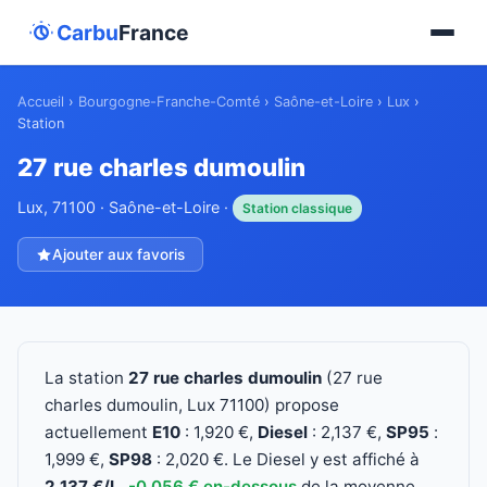
Carbu
France
Accueil
›
Bourgogne-Franche-Comté
›
Saône-et-Loire
›
Lux
›
Station
27 rue charles dumoulin
Lux, 71100 · Saône-et-Loire ·
Station classique
Ajouter aux favoris
La station
27 rue charles dumoulin
(27 rue
charles dumoulin, Lux 71100) propose
actuellement
E10
: 1,920 €,
Diesel
: 2,137 €,
SP95
:
1,999 €,
SP98
: 2,020 €. Le Diesel y est affiché à
2,137 €/L
,
-0,056 € en-dessous
de la moyenne