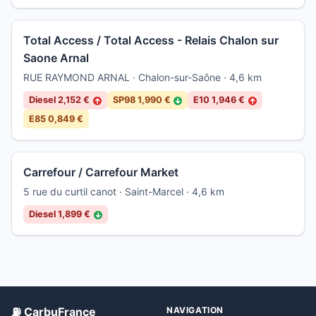
Total Access / Total Access - Relais Chalon sur
Saone Arnal
RUE RAYMOND ARNAL · Chalon-sur-Saône · 4,6 km
Diesel 2,152 €
SP98 1,990 €
E10 1,946 €
↑
↓
↑
E85 0,849 €
Carrefour / Carrefour Market
5 rue du curtil canot · Saint-Marcel · 4,6 km
Diesel 1,899 €
↓
⛽ CarbuFrance
NAVIGATION