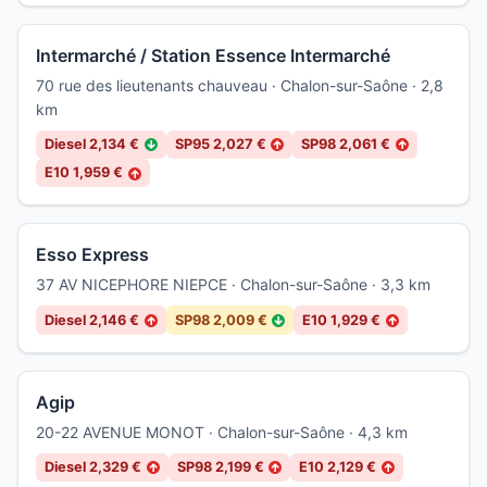
Intermarché / Station Essence Intermarché
70 rue des lieutenants chauveau · Chalon-sur-Saône · 2,8
km
Diesel 2,134 €
SP95 2,027 €
SP98 2,061 €
↓
↑
↑
E10 1,959 €
↑
Esso Express
37 AV NICEPHORE NIEPCE · Chalon-sur-Saône · 3,3 km
Diesel 2,146 €
SP98 2,009 €
E10 1,929 €
↑
↓
↑
Agip
20-22 AVENUE MONOT · Chalon-sur-Saône · 4,3 km
Diesel 2,329 €
SP98 2,199 €
E10 2,129 €
↑
↑
↑