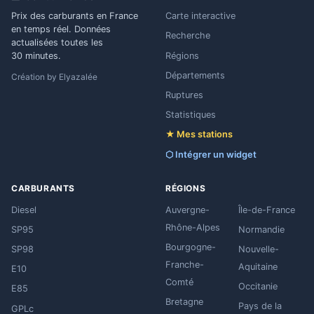
Prix des carburants en France
Carte interactive
en temps réel. Données
Recherche
actualisées toutes les
Régions
30 minutes.
Départements
Création by
Elyazalée
Ruptures
Statistiques
★ Mes stations
⬡ Intégrer un widget
CARBURANTS
RÉGIONS
Diesel
Auvergne-
Île-de-France
Rhône-Alpes
SP95
Normandie
Bourgogne-
SP98
Nouvelle-
Franche-
Aquitaine
E10
Comté
Occitanie
E85
Bretagne
Pays de la
GPLc