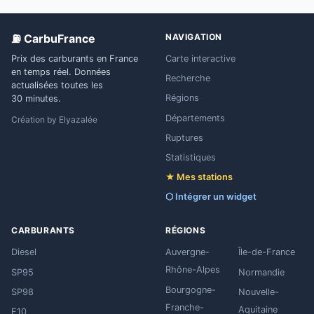
⛽ CarbuFrance
NAVIGATION
Prix des carburants en France
Carte interactive
en temps réel. Données
Recherche
actualisées toutes les
Régions
30 minutes.
Départements
Création by
Elyazalée
Ruptures
Statistiques
★ Mes stations
⬡ Intégrer un widget
CARBURANTS
RÉGIONS
Diesel
Auvergne-
Île-de-France
Rhône-Alpes
SP95
Normandie
Bourgogne-
SP98
Nouvelle-
Franche-
Aquitaine
E10