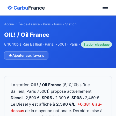
Carbu
France
Accueil
›
Île-de-France
›
Paris
›
Paris
›
Station
OIL! / Oil France
8,10,10bis Rue Bailleul · Paris, 75001 · Paris ·
Station classique
Ajouter aux favoris
La station
OIL! / Oil France
(8,10,10bis Rue
Bailleul, Paris 75001) propose actuellement
Diesel
: 2,590 €,
SP95
: 2,390 €,
SP98
: 2,460 €.
Le Diesel y est affiché à
2,590 €/L
,
+0,381 € au-
dessus
de la moyenne nationale. Dernière mise à