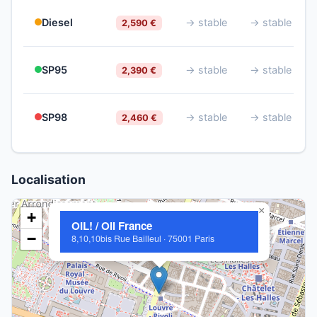
Diesel
→ stable
→ stable
2,590 €
SP95
→ stable
→ stable
2,390 €
SP98
→ stable
→ stable
2,460 €
Localisation
×
+
OIL! / Oil France
−
8,10,10bis Rue Bailleul · 75001 Paris