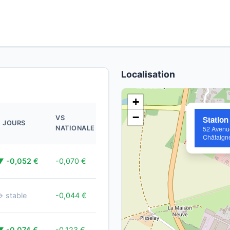
Localisation
+
MIS
−
VS
Station
7 JOURS
À
NATIONALE
52 Avenu
JOUR
Châtaign
il y a
▼ -0,052 €
-0,070 €
2j
il y a
→ stable
-0,044 €
8j
il y a
▼ -0,074 €
-0,123 €