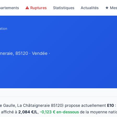
partements
⚠ Ruptures
Statistiques
Actualités
★ Mes
ation
neraie, 85120 · Vendée ·
e Gaulle, La Châtaigneraie 85120) propose actuellement
E10
:
t affiché à
2,084 €/L
,
-0,123 € en-dessous
de la moyenne nation