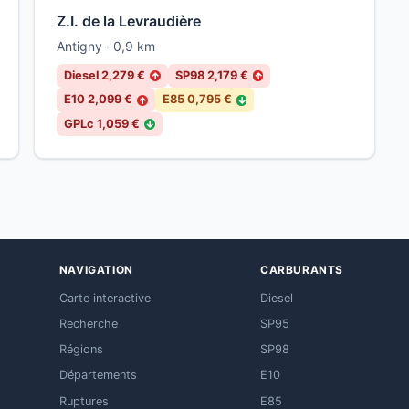
Z.I. de la Levraudière
Antigny · 0,9 km
Diesel 2,279 €
SP98 2,179 €
↑
↑
E10 2,099 €
E85 0,795 €
↑
↓
GPLc 1,059 €
↓
NAVIGATION
CARBURANTS
Carte interactive
Diesel
Recherche
SP95
Régions
SP98
Départements
E10
Ruptures
E85