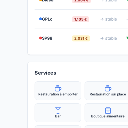
2,084 €
GPLc
→ stable
1,105 €
SP98
→ stable
2,031 €
Services
Restauration à emporter
Restauration sur place
Bar
Boutique alimentaire