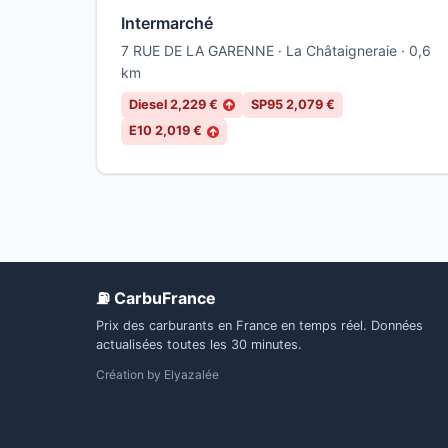
Intermarché
7 RUE DE LA GARENNE · La Châtaigneraie · 0,6
km
Diesel 2,229 €
SP95 2,079 €
↑
E10 2,019 €
↑
⛽ CarbuFrance
Prix des carburants en France en temps réel. Données
actualisées toutes les 30 minutes.
Création by
Elyazalée