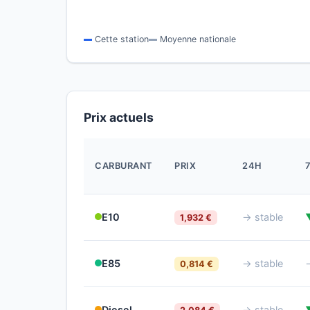
Cette station
Moyenne nationale
Prix actuels
CARBURANT
PRIX
24H
E10
→ stable
1,932 €
E85
→ stable
0,814 €
Diesel
→ stable