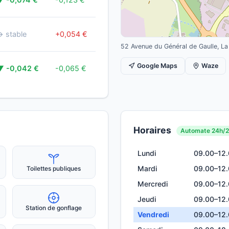
2j
il y a
→ stable
+0,054 €
22j
52 Avenue du Général de Gaulle, La
il y a
Google Maps
Waze
▼ -0,042 €
-0,065 €
3j
Horaires
Automate 24h/
Lundi
09.00–12
Mardi
09.00–12
Toilettes publiques
Mercredi
09.00–12
Jeudi
09.00–12
Station de gonflage
Vendredi
09.00–12