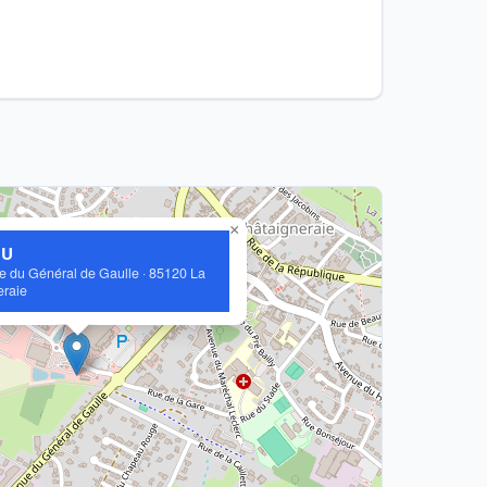
×
 U
e du Général de Gaulle · 85120 La
eraie