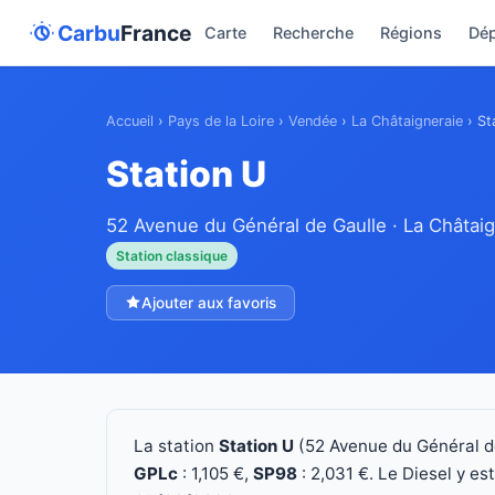
Carbu
France
Carte
Recherche
Régions
Dé
Accueil
›
Pays de la Loire
›
Vendée
›
La Châtaigneraie
›
St
Station U
52 Avenue du Général de Gaulle · La Châtaig
Station classique
Ajouter aux favoris
La station
Station U
(52 Avenue du Général d
GPLc
: 1,105 €,
SP98
: 2,031 €. Le Diesel y es