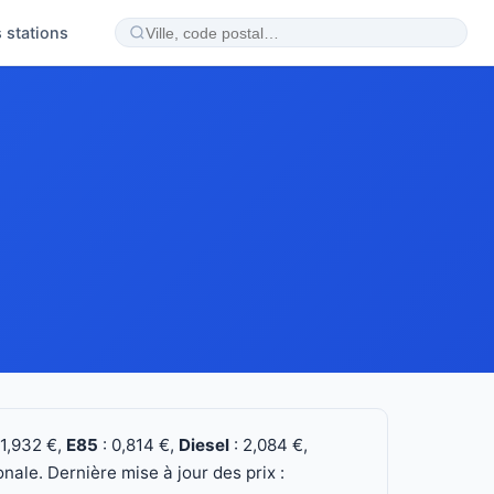
 stations
 1,932 €,
E85
: 0,814 €,
Diesel
: 2,084 €,
ale. Dernière mise à jour des prix :