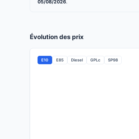
05/08/2026
.
Évolution des prix
E10
E85
Diesel
GPLc
SP98