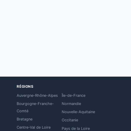
RÉGIONS
Auvergne-Rhône-Alpes
Île-de-France
Bourgogne-Franche-
Normandie
Comté
Nouvelle-Aquitaine
Bretagne
Occitanie
Centre-Val de Loire
Pays de la Loire