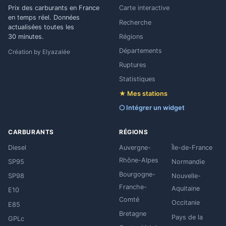
Prix des carburants en France
Carte interactive
en temps réel. Données
Recherche
actualisées toutes les
Régions
30 minutes.
Départements
Création by
Elyazalée
Ruptures
Statistiques
★ Mes stations
⬡ Intégrer un widget
CARBURANTS
RÉGIONS
Diesel
Auvergne-
Île-de-France
Rhône-Alpes
SP95
Normandie
Bourgogne-
SP98
Nouvelle-
Franche-
Aquitaine
E10
Comté
Occitanie
E85
Bretagne
Pays de la
GPLc