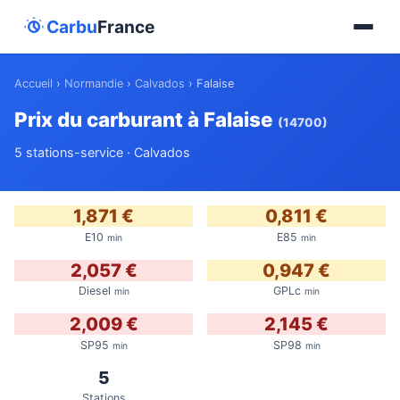
Carbu
France
Accueil
›
Normandie
›
Calvados
›
Falaise
Prix du carburant à Falaise
(14700)
5 stations-service · Calvados
1,871 €
0,811 €
E10
E85
min
min
2,057 €
0,947 €
Diesel
GPLc
min
min
2,009 €
2,145 €
SP95
SP98
min
min
5
Stations