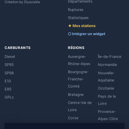
Départements
Création by
Elyazalée
Ruptures
Statistiques
★ Mes stations
⬡ Intégrer un widget
CARBURANTS
RÉGIONS
Diesel
Auvergne-
Île-de-France
Rhône-Alpes
SP95
Normandie
Bourgogne-
SP98
Nouvelle-
Franche-
Aquitaine
E10
Comté
Occitanie
E85
Bretagne
Pays de la
GPLc
Centre-Val de
Loire
Loire
Provence-
Corse
Alpes-Côte
Grand Est
d'Azur