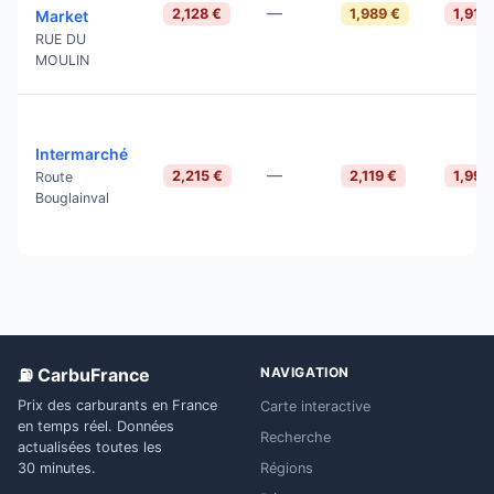
—
2,128 €
1,989 €
1,919
Market
RUE DU
MOULIN
Intermarché
—
2,215 €
2,119 €
1,999
Route
Bouglainval
⛽ CarbuFrance
NAVIGATION
Prix des carburants en France
Carte interactive
en temps réel. Données
Recherche
actualisées toutes les
Régions
30 minutes.