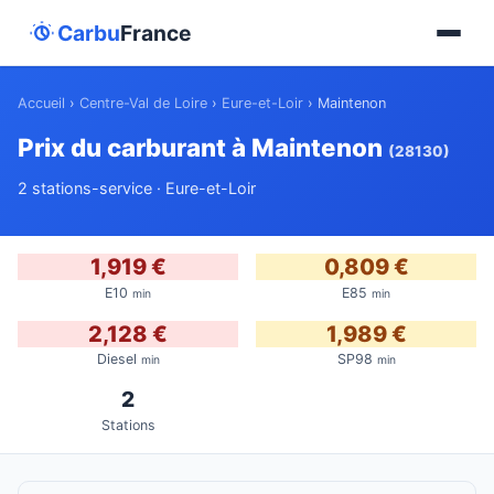
Carbu
France
Accueil
›
Centre-Val de Loire
›
Eure-et-Loir
›
Maintenon
Prix du carburant à Maintenon
(28130)
2 stations-service · Eure-et-Loir
1,919 €
0,809 €
E10
E85
min
min
2,128 €
1,989 €
Diesel
SP98
min
min
2
Stations