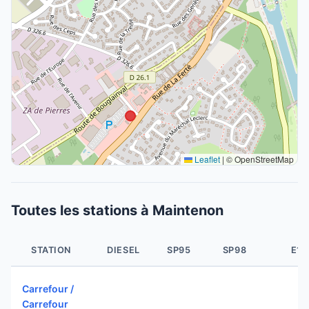
Leaflet
|
© OpenStreetMap
Toutes les stations à Maintenon
STATION
DIESEL
SP95
SP98
E10
Carrefour /
Carrefour