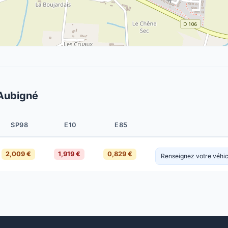
'Aubigné
SP98
E10
E85
2,009 €
1,919 €
0,829 €
Renseignez votre véhicu