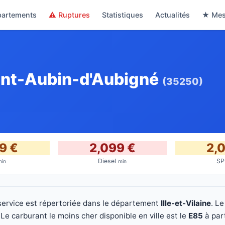
partements
⚠ Ruptures
Statistiques
Actualités
★ Mes
aint-Aubin-d'Aubigné
(35250)
9 €
2,099 €
2,
Diesel
S
min
min
service est répertoriée dans le département
Ille-et-Vilaine
. Le
e carburant le moins cher disponible en ville est le
E85
à par