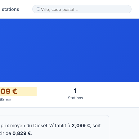
 stations
009 €
1
Stations
P98
min
 prix moyen du Diesel s'établit à
2,099 €
, soit
tir de
0,829 €
.