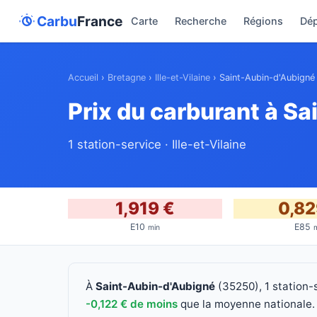
Carbu
France
Carte
Recherche
Régions
Dé
Accueil
›
Bretagne
›
Ille-et-Vilaine
›
Saint-Aubin-d'Aubigné
Prix du carburant à S
1 station-service · Ille-et-Vilaine
1,919 €
0,82
E10
E85
min
À
Saint-Aubin-d'Aubigné
(35250), 1 station-
-0,122 € de moins
que la moyenne nationale. L