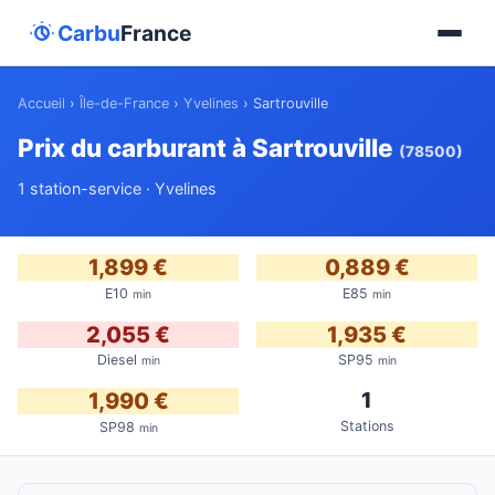
Carbu
France
Accueil
›
Île-de-France
›
Yvelines
›
Sartrouville
Prix du carburant à Sartrouville
(78500)
1 station-service · Yvelines
1,899 €
0,889 €
E10
E85
min
min
2,055 €
1,935 €
Diesel
SP95
min
min
1
1,990 €
Stations
SP98
min