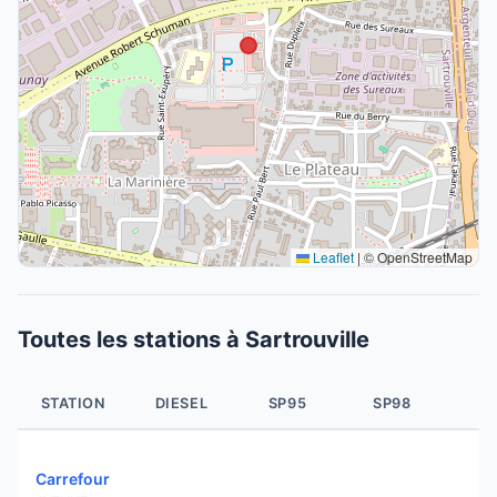
Leaflet
|
© OpenStreetMap
Toutes les stations à Sartrouville
STATION
DIESEL
SP95
SP98
E
Carrefour