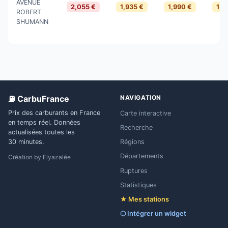
AVENUE
2,055 €
1,935 €
1,990 €
1,8
ROBERT
SHUMANN
⛽ CarbuFrance
NAVIGATION
Prix des carburants en France
Carte interactive
en temps réel. Données
Recherche
actualisées toutes les
Régions
30 minutes.
Départements
Création by
Elyazalée
Ruptures
Statistiques
★ Mes stations
⬡ Intégrer un widget