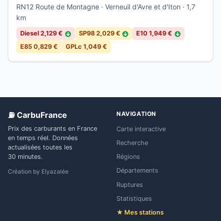
RN12 Route de Montagne · Verneuil d'Avre et d'Iton · 1,7
km
Diesel 2,129 €
SP98 2,029 €
E10 1,949 €
↓
↓
↓
E85 0,829 €
GPLc 1,049 €
⛽ CarbuFrance
NAVIGATION
Prix des carburants en France
Carte interactive
en temps réel. Données
Recherche
actualisées toutes les
Régions
30 minutes.
Départements
Création by
Elyazalée
Ruptures
Statistiques
★ Mes stations