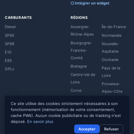
⬡ Intégrer un widget
CARBURANTS
RÉGIONS
Diesel
Auvergne-
Île-de-France
Rhône-Alpes
SP95
Normandie
Bourgogne-
SP98
Nouvelle-
Franche-
Aquitaine
E10
Comté
Occitanie
E85
Bretagne
Pays de la
GPLc
Centre-Val de
Loire
Loire
Provence-
Corse
Alpes-Côte
Grand Est
d'Azur
Ce site utilise des cookies strictement nécessaires à son
Hauts-de-
fonctionnement (mémorisation de votre consentement,
France
cache PWA). Aucun cookie publicitaire ou de tracking n'est
déposé.
En savoir plus
Accepter
Refuser
© 2026 CarbuFrance
Mentions légales
·
Politique de confidentialité