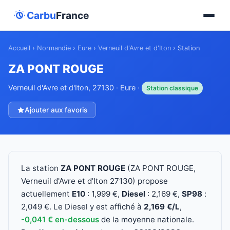
Carbu
France
Accueil
›
Normandie
›
Eure
›
Verneuil d'Avre et d'Iton
›
Station
ZA PONT ROUGE
Verneuil d'Avre et d'Iton, 27130 · Eure ·
Station classique
Ajouter aux favoris
La station
ZA PONT ROUGE
(ZA PONT ROUGE,
Verneuil d'Avre et d'Iton 27130) propose
actuellement
E10
: 1,999 €,
Diesel
: 2,169 €,
SP98
:
2,049 €. Le Diesel y est affiché à
2,169 €/L
,
-0,041 € en-dessous
de la moyenne nationale.