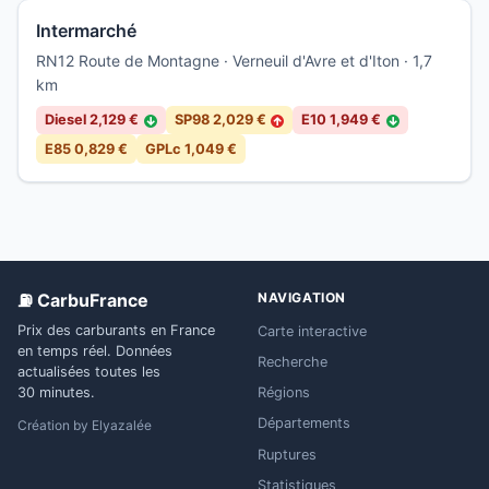
Intermarché
RN12 Route de Montagne · Verneuil d'Avre et d'Iton · 1,7
km
Diesel 2,129 €
SP98 2,029 €
E10 1,949 €
↓
↑
↓
E85 0,829 €
GPLc 1,049 €
⛽ CarbuFrance
NAVIGATION
Prix des carburants en France
Carte interactive
en temps réel. Données
Recherche
actualisées toutes les
Régions
30 minutes.
Départements
Création by
Elyazalée
Ruptures
Statistiques