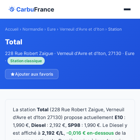
Carbu
France
Accueil
›
Normandie
›
Eure
›
Verneuil d'Avre et d'Iton
›
Station
Total
228 Rue Robert Zaigue · Verneuil d'Avre et d'Iton, 27130 · Eure
·
Station classique
Ajouter aux favoris
La station
Total
(228 Rue Robert Zaigue, Verneuil
d'Avre et d'Iton 27130) propose actuellement
E10
:
1,990 €,
Diesel
: 2,192 €,
SP98
: 1,990 €. Le Diesel y
est affiché à
2,192 €/L
,
-0,016 € en-dessous
de la