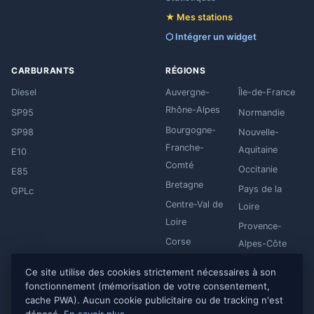
★ Mes stations
⬡ Intégrer un widget
CARBURANTS
RÉGIONS
Diesel
Auvergne-
Île-de-France
Rhône-Alpes
SP95
Normandie
Bourgogne-
SP98
Nouvelle-
Franche-
Aquitaine
E10
Comté
Occitanie
E85
Bretagne
Pays de la
GPLc
Centre-Val de
Loire
Loire
Provence-
Corse
Alpes-Côte
Grand Est
d'Azur
Ce site utilise des cookies strictement nécessaires à son
Hauts-de-
fonctionnement (mémorisation de votre consentement,
France
cache PWA). Aucun cookie publicitaire ou de tracking n'est