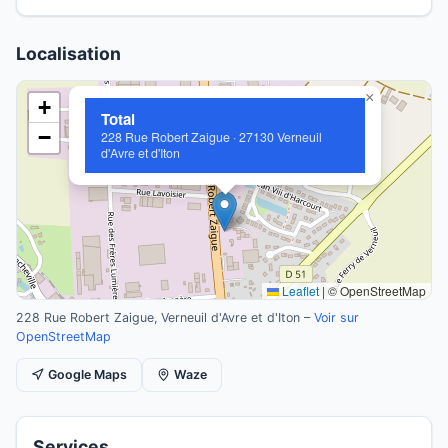
Localisation
×
+
Total
−
228 Rue Robert Zaigue · 27130 Verneuil
d'Avre et d'Iton
Leaflet
|
© OpenStreetMap
228 Rue Robert Zaigue, Verneuil d'Avre et d'Iton –
Voir sur
OpenStreetMap
Google Maps
Waze
Services