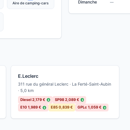
Dimanche
—
Aire de camping-cars
E.Leclerc
311 rue du général Leclerc · La Ferté-Saint-Aubin
· 5,0 km
Diesel 2,179 €
SP98 2,089 €
↓
↓
E10 1,989 €
E85 0,839 €
GPLc 1,059 €
↓
↓