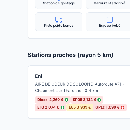
Station de gonflage
Carburant additivé
Piste poids lourds
Espace bébé
Stations proches (rayon 5 km)
Eni
AIRE DE COEUR DE SOLOGNE, Autoroute A71 ·
Chaumont-sur-Tharonne · 0,4 km
Diesel 2,269 €
SP98 2,134 €
↓
↓
E10 2,074 €
E85 0,939 €
GPLc 1,099 €
↓
↑