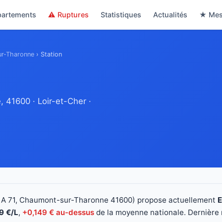
partements
⚠ Ruptures
Statistiques
Actualités
★ Mes
r-Tharonne
›
Station
41600 · Loir-et-Cher ·
 71, Chaumont-sur-Tharonne 41600) propose actuellement
E
9 €/L
,
+0,149 € au-dessus
de la moyenne nationale. Dernière m