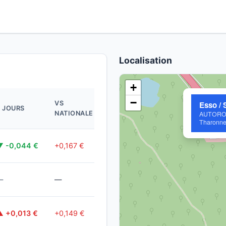
Localisation
+
MIS
−
VS
Esso / 
7 JOURS
À
NATIONALE
AUTOROUT
JOUR
Tharonn
il y a
▼ -0,044 €
+0,167 €
2j
il y a
—
—
6 min
il y a
▲ +0,013 €
+0,149 €
2j