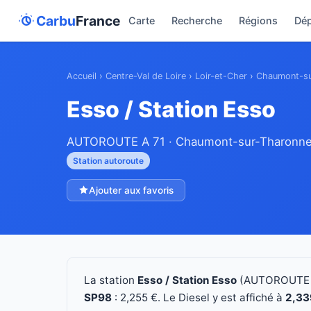
Carbu
France
Carte
Recherche
Régions
Dé
Accueil
›
Centre-Val de Loire
›
Loir-et-Cher
›
Chaumont-su
Esso / Station Esso
AUTOROUTE A 71 · Chaumont-sur-Tharonne, 
Station autoroute
Ajouter aux favoris
La station
Esso / Station Esso
(AUTOROUTE A
SP98
: 2,255 €. Le Diesel y est affiché à
2,33