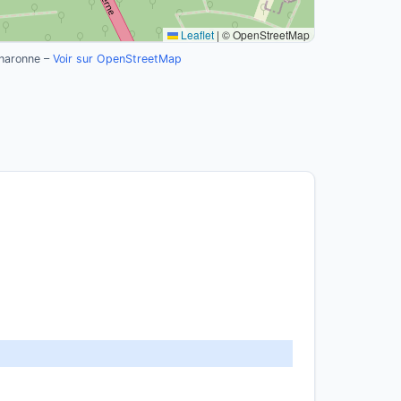
Leaflet
|
© OpenStreetMap
haronne –
Voir sur OpenStreetMap