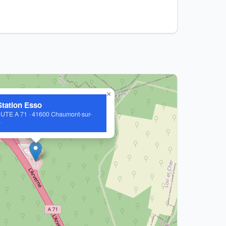
×
Station Esso
E A 71 · 41600 Chaumont-sur-
e