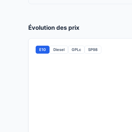
Évolution des prix
E10
Diesel
GPLc
SP98