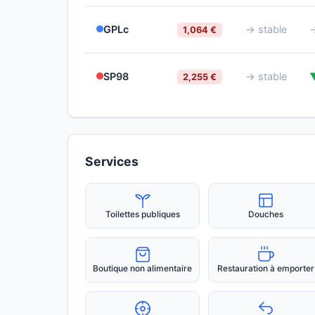
GPLc
→ stable
→
1,064 €
SP98
→ stable
2,255 €
Services
Toilettes publiques
Douches
Boutique non alimentaire
Restauration à emporter