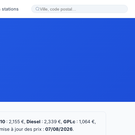
 stations
10
: 2,155 €,
Diesel
: 2,339 €,
GPLc
: 1,064 €,
ise à jour des prix :
07/08/2026
.