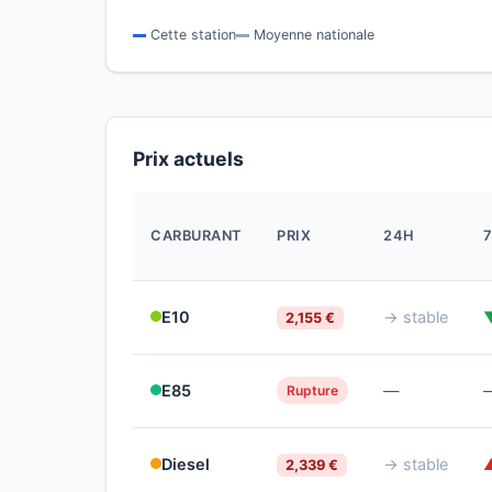
Cette station
Moyenne nationale
Prix actuels
CARBURANT
PRIX
24H
E10
→ stable
2,155 €
E85
—
Rupture
Diesel
→ stable
2,339 €