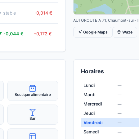
il y a
 stable
+0,014 €
2j
AUTOROUTE A 71, Chaumont-sur-T
il y a
Google Maps
Waze
▼ -0,044 €
+0,172 €
2j
Horaires
Lundi
—
Mardi
Boutique alimentaire
—
Mercredi
—
Jeudi
—
Bar
Vendredi
—
Samedi
—