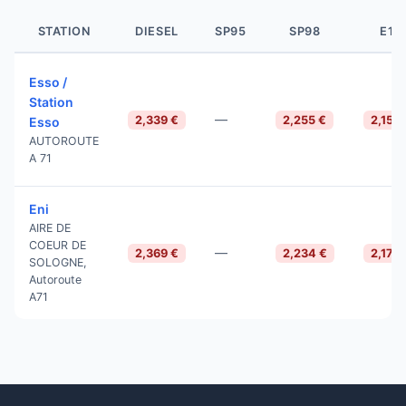
STATION
DIESEL
SP95
SP98
E10
Esso /
Station
—
2,339 €
2,255 €
2,155 
Esso
AUTOROUTE
A 71
Eni
AIRE DE
COEUR DE
—
2,369 €
2,234 €
2,174 
SOLOGNE,
Autoroute
A71