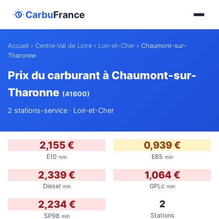
Carbu
France
Accueil
›
Centre-Val de Loire
›
Loir-et-Cher
›
Chaumont-sur-
Tharonne
Prix du carburant à Chaumont-sur-
Tharonne
(41600)
2 stations-service · Loir-et-Cher
2,155 €
0,939 €
E10
E85
min
min
2,339 €
1,064 €
Diesel
GPLc
min
min
2
2,234 €
Stations
SP98
min