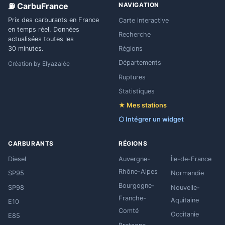
⛽ CarbuFrance
NAVIGATION
Prix des carburants en France
Carte interactive
en temps réel. Données
Recherche
actualisées toutes les
Régions
30 minutes.
Départements
Création by
Elyazalée
Ruptures
Statistiques
★ Mes stations
⬡ Intégrer un widget
CARBURANTS
RÉGIONS
Diesel
Auvergne-
Île-de-France
Rhône-Alpes
SP95
Normandie
Bourgogne-
SP98
Nouvelle-
Franche-
Aquitaine
E10
Comté
Occitanie
E85