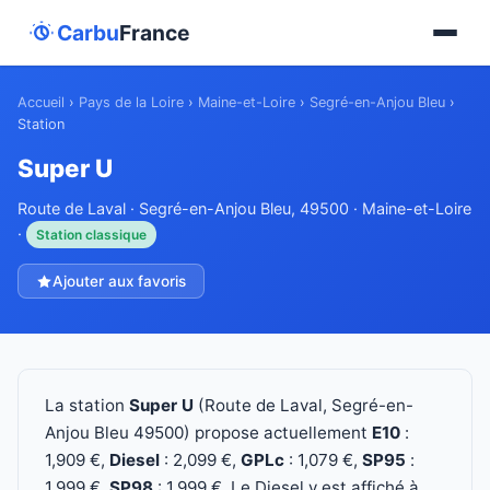
Carbu
France
Accueil
›
Pays de la Loire
›
Maine-et-Loire
›
Segré-en-Anjou Bleu
›
Station
Super U
Route de Laval · Segré-en-Anjou Bleu, 49500 · Maine-et-Loire
·
Station classique
Ajouter aux favoris
La station
Super U
(Route de Laval, Segré-en-
Anjou Bleu 49500) propose actuellement
E10
:
1,909 €,
Diesel
: 2,099 €,
GPLc
: 1,079 €,
SP95
:
1,999 €,
SP98
: 1,999 €. Le Diesel y est affiché à