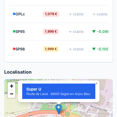
GPLc
→ stable
→ stable
1,079 €
SP95
→ stable
▼ -0,090 €
1,999 €
SP98
→ stable
▼ -0,100 €
1,999 €
Localisation
×
+
Super U
−
Route de Laval · 49500 Segré-en-Anjou Bleu