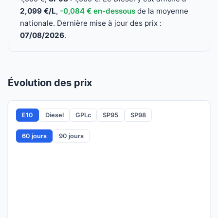
2,099 €/L
,
-0,084 € en-dessous
de la moyenne
nationale. Dernière mise à jour des prix :
07/08/2026
.
Évolution des prix
E10
Diesel
GPLc
SP95
SP98
60 jours
90 jours