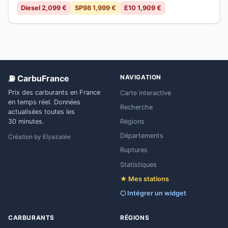
Diesel 2,099 €
SP98 1,999 €
E10 1,909 €
⛽ CarbuFrance
NAVIGATION
Prix des carburants en France
Carte interactive
en temps réel. Données
Recherche
actualisées toutes les
Régions
30 minutes.
Départements
Création by
Elyazalée
Ruptures
Statistiques
★ Mes stations
⬡ Intégrer un widget
CARBURANTS
RÉGIONS