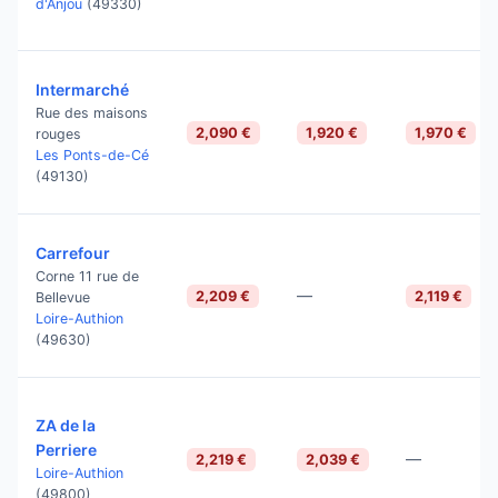
d'Anjou
(49330)
Intermarché
Rue des maisons
2,090 €
1,920 €
1,970 €
rouges
Les Ponts-de-Cé
(49130)
Carrefour
Corne 11 rue de
—
2,209 €
2,119 €
Bellevue
Loire-Authion
(49630)
ZA de la
Perriere
—
2,219 €
2,039 €
Loire-Authion
(49800)