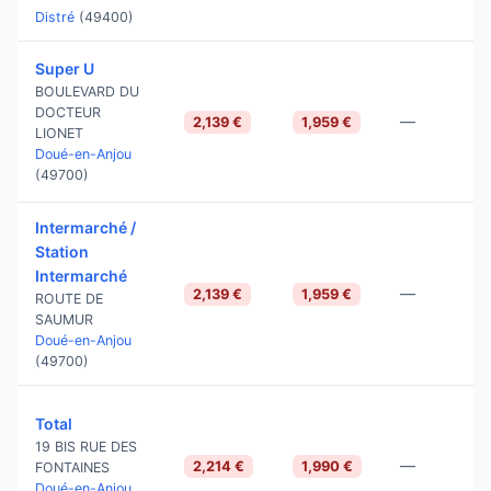
Distré
(49400)
Super U
BOULEVARD DU
DOCTEUR
—
2,139 €
1,959 €
LIONET
Doué-en-Anjou
(49700)
Intermarché /
Station
Intermarché
—
2,139 €
1,959 €
ROUTE DE
SAUMUR
Doué-en-Anjou
(49700)
Total
19 BIS RUE DES
—
2,214 €
1,990 €
FONTAINES
Doué-en-Anjou