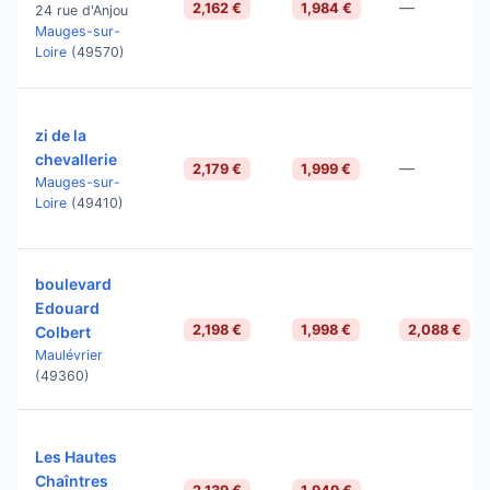
—
2,162 €
1,984 €
24 rue d'Anjou
Mauges-sur-
Loire
(49570)
zi de la
chevallerie
—
2,179 €
1,999 €
Mauges-sur-
Loire
(49410)
boulevard
Edouard
2,198 €
1,998 €
2,088 €
Colbert
Maulévrier
(49360)
Les Hautes
Chaîntres
—