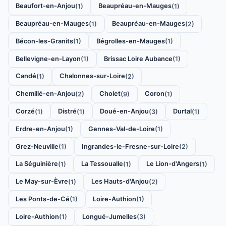
Beaufort-en-Anjou
Beaupréau-en-Mauges
(1)
(1)
Beaupréau-en-Mauges
Beaupréau-en-Mauges
(1)
(2)
Bécon-les-Granits
Bégrolles-en-Mauges
(1)
(1)
Bellevigne-en-Layon
Brissac Loire Aubance
(1)
(1)
Candé
Chalonnes-sur-Loire
(1)
(2)
Chemillé-en-Anjou
Cholet
Coron
(2)
(9)
(1)
Corzé
Distré
Doué-en-Anjou
Durtal
(1)
(1)
(3)
(1)
Erdre-en-Anjou
Gennes-Val-de-Loire
(1)
(1)
Grez-Neuville
Ingrandes-le-Fresne-sur-Loire
(1)
(2)
La Séguinière
La Tessoualle
Le Lion-d'Angers
(1)
(1)
(1)
Le May-sur-Èvre
Les Hauts-d'Anjou
(1)
(2)
Les Ponts-de-Cé
Loire-Authion
(1)
(1)
Loire-Authion
Longué-Jumelles
(1)
(3)