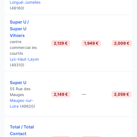
Longué-Jumelles
(49160)
Super U /
Super U
Vihiers
centre
2,129 €
1,949 €
2,009 €
commercial les
courtils
Lys-Haut-Layon
(49310)
Super U
55 Rue des
—
2,149 €
2,059 €
Mauges
Mauges-sur-
Loire
(49620)
Total / Total
Contact