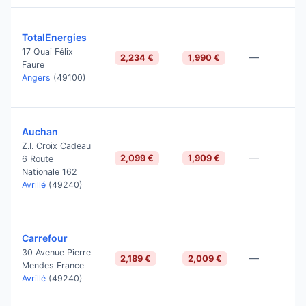
TotalEnergies
17 Quai Félix
—
2,234 €
1,990 €
Faure
Angers
(49100)
Auchan
Z.I. Croix Cadeau
—
2,099 €
1,909 €
6 Route
Nationale 162
Avrillé
(49240)
Carrefour
30 Avenue Pierre
—
2,189 €
2,009 €
Mendes France
Avrillé
(49240)