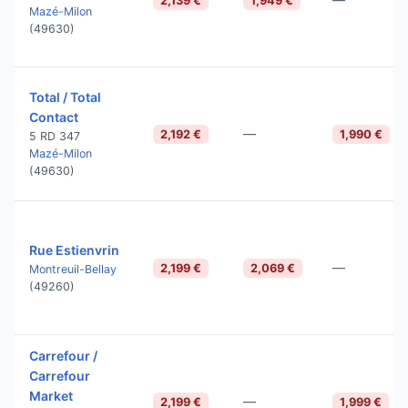
2,139 €
1,949 €
Mazé-Milon
(49630)
Total / Total
Contact
—
2,192 €
1,990 €
5 RD 347
Mazé-Milon
(49630)
Rue Estienvrin
—
2,199 €
2,069 €
Montreuil-Bellay
(49260)
Carrefour /
Carrefour
Market
—
2,199 €
1,999 €