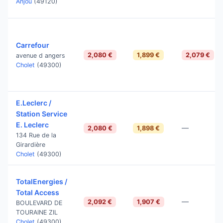
Anjou
(49120)
Carrefour
2,080 €
1,899 €
2,079 €
avenue d angers
Cholet
(49300)
E.Leclerc /
Station Service
E. Leclerc
—
2,080 €
1,898 €
134 Rue de la
Girardière
Cholet
(49300)
TotalEnergies /
Total Access
—
2,092 €
1,907 €
BOULEVARD DE
TOURAINE ZIL
Cholet
(49300)