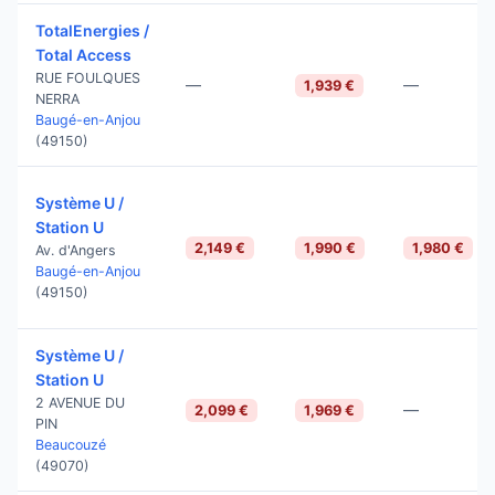
TotalEnergies /
Total Access
RUE FOULQUES
—
—
1,939 €
NERRA
Baugé-en-Anjou
(49150)
Système U /
Station U
2,149 €
1,990 €
1,980 €
Av. d'Angers
Baugé-en-Anjou
(49150)
Système U /
Station U
2 AVENUE DU
—
2,099 €
1,969 €
PIN
Beaucouzé
(49070)