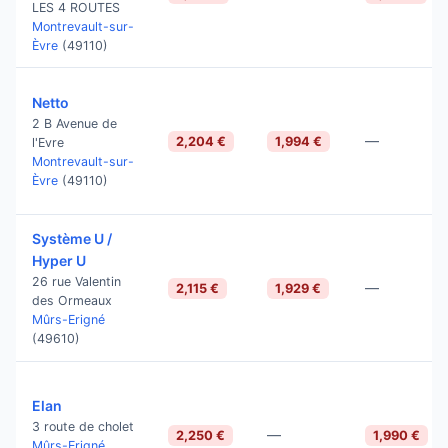
LES 4 ROUTES
Montrevault-sur-
Èvre
(49110)
Netto
2 B Avenue de
—
2,204 €
1,994 €
l'Evre
Montrevault-sur-
Èvre
(49110)
Système U /
Hyper U
26 rue Valentin
—
2,115 €
1,929 €
des Ormeaux
Mûrs-Erigné
(49610)
Elan
3 route de cholet
—
2,250 €
1,990 €
Mûrs-Erigné