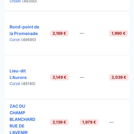
Cholet
(49300)
Rond-point de
—
la Promenade
2,169 €
1,990 €
Coron
(49690)
Lieu-dit
—
L'Aurore
2,149 €
2,039 €
Corzé
(49140)
ZAC DU
CHAMP
BLANCHARD
—
2,139 €
1,979 €
RUE DE
L'AVENIR