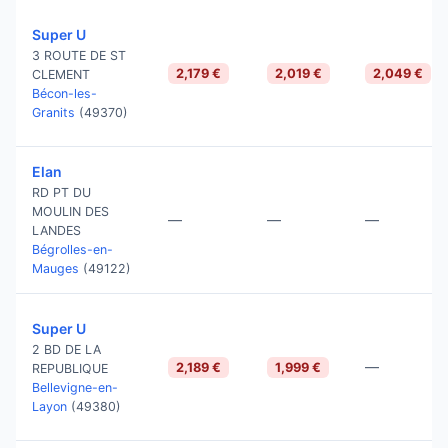
Super U
3 ROUTE DE ST
2,179 €
2,019 €
2,049 €
CLEMENT
Bécon-les-
Granits
(49370)
Elan
RD PT DU
MOULIN DES
—
—
—
LANDES
Bégrolles-en-
Mauges
(49122)
Super U
2 BD DE LA
—
2,189 €
1,999 €
REPUBLIQUE
Bellevigne-en-
Layon
(49380)