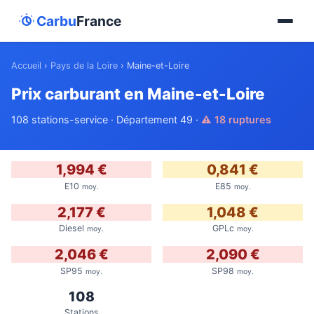
Carbu
France
Accueil
›
Pays de la Loire
›
Maine-et-Loire
Prix carburant en Maine-et-Loire
108 stations-service · Département 49 ·
⚠ 18 ruptures
1,994 €
0,841 €
E10
E85
moy.
moy.
2,177 €
1,048 €
Diesel
GPLc
moy.
moy.
2,046 €
2,090 €
SP95
SP98
moy.
moy.
108
Stations