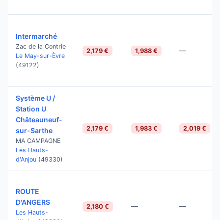
Intermarché
Zac de la Contrie
—
2,179 €
1,988 €
Le May-sur-Èvre
(49122)
Système U /
Station U
Châteauneuf-
2,179 €
1,983 €
2,019 €
sur-Sarthe
MA CAMPAGNE
Les Hauts-
d'Anjou
(49330)
ROUTE
D'ANGERS
—
—
2,180 €
Les Hauts-