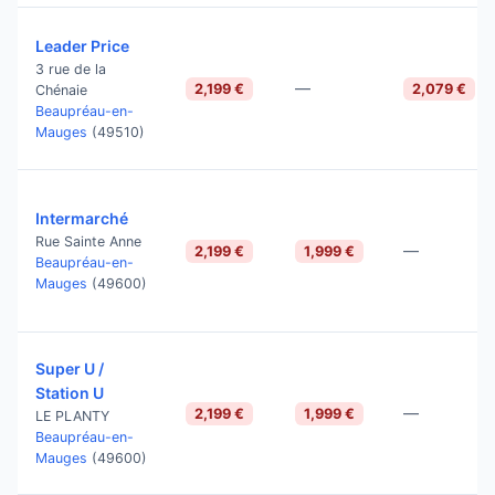
Leader Price
3 rue de la
—
2,199 €
2,079 €
Chénaie
Beaupréau-en-
Mauges
(49510)
Intermarché
Rue Sainte Anne
—
2,199 €
1,999 €
Beaupréau-en-
Mauges
(49600)
Super U /
Station U
—
2,199 €
1,999 €
LE PLANTY
Beaupréau-en-
Mauges
(49600)