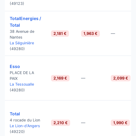
(49123)
TotalEnergies /
Total
38 Avenue de
—
2,181 €
1,963 €
Nantes
La Séguinière
(49280)
Esso
PLACE DE LA
—
2,169 €
2,099 €
PAIX
La Tessoualle
(49280)
Total
4 rocade du Lion
—
2,210 €
1,990 €
Le Lion-d'Angers
(49220)