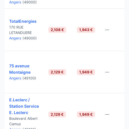
Angers
(49000)
TotalEnergies
170 RUE
—
2,108 €
1,943 €
LETANDUERE
Angers
(49000)
75 avenue
—
Montaigne
2,129 €
1,949 €
Angers
(49100)
E.Leclerc /
Station Service
E. Leclerc
—
2,129 €
1,949 €
Boulevard Albert
Camus