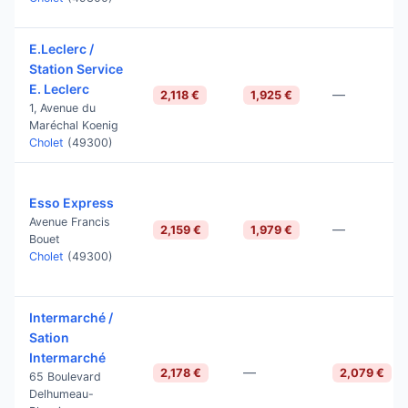
E.Leclerc /
Station Service
E. Leclerc
—
2,118 €
1,925 €
1, Avenue du
Maréchal Koenig
Cholet
(49300)
Esso Express
Avenue Francis
—
2,159 €
1,979 €
Bouet
Cholet
(49300)
Intermarché /
Sation
Intermarché
—
2,178 €
2,079 €
65 Boulevard
Delhumeau-