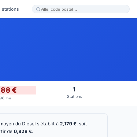
 stations
088 €
1
Stations
P98
min
 moyen du Diesel s'établit à
2,179 €
, soit
tir de
0,828 €
.