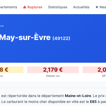
partements
⚠ Ruptures
Statistiques
Actualités
★ Mes
vre
e May-sur-Èvre
(49122)
8 €
2,179 €
2,
Diesel
S
min
min
e est répertoriée dans le département
Maine-et-Loire
. Le prix
Le carburant le moins cher disponible en ville est le
E85
à par