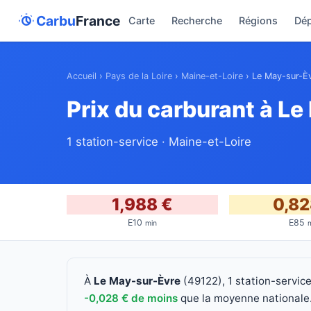
Carbu
France
Carte
Recherche
Régions
Dé
Accueil
›
Pays de la Loire
›
Maine-et-Loire
›
Le May-sur-È
Prix du carburant à L
1 station-service · Maine-et-Loire
1,988 €
0,82
E10
E85
min
À
Le May-sur-Èvre
(49122), 1 station-servic
-0,028 € de moins
que la moyenne nationale. 