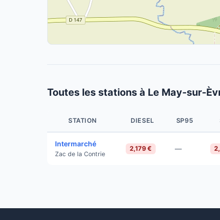
Toutes les stations à Le May-sur-Èv
STATION
DIESEL
SP95
Intermarché
—
2,179 €
2
Zac de la Contrie